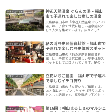
神辺天然温泉 ぐらんの湯 – 福山
子育てスポット
市で子連れで楽しむ癒しの温泉
広島県福山市の「神辺天然温泉 ぐらんの
湯」は、子育て世代に嬉しい温泉施設と
して人気を集めています。広々としたお
風呂や家族風呂があり、子どもと一緒に
リラックスできるスポット。天然温泉の
心地よさと、家族で楽しめる工夫が話題
鞆の浦歴史民俗資料館 – 福山市で
子育てスポット
で、週末のお出かけにぴ...
子連れで楽しむ歴史体験スポット
広島県福山市の「鞆の浦歴史民俗資料
館」は、子育て世代に優しい歴史体験ス
ポットとして注目されています。鞆の浦
の港町の歴史や文化を学べる展示が充実
し、リニューアル後は子どもが楽しめる
体験型コーナーも増えました。海辺の風
立花いちご農園 – 福山市で子連れ
子育てスポット
情ある町並みと一緒に楽しめ...
で楽しむイチゴ狩り
広島県福山市の「立花いちご農園」は、
2023年にオープンしたイチゴ狩りスポッ
トとして話題です。高設栽培で子どもで
も摘みやすく、自然の中で家族で楽しめ
る場所。甘いイチゴを味わいながら、子
育ての思い出を作れると人気急上昇中で
第16回！福山まるしぇのマルシェ
子育てスポット
す。今回は、「立花い...