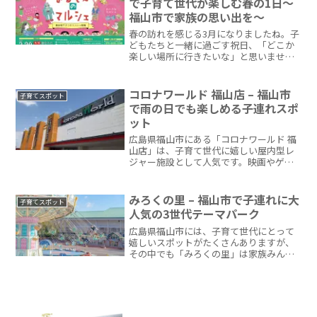
で子育て世代が楽しむ春の1日～
福山市で家族の思い出を～
春の訪れを感じる3月になりましたね。子
どもたちと一緒に過ごす祝日、「どこか
楽しい場所に行きたいな」と思いません
か？そんな皆さんにぴったりのイベント
が、2025年3月20日（木・祝）に開催さ
れる「第16回！福山まるしぇのマルシ
コロナワールド 福山店 – 福山市
子育てスポット
ェ」です。福山本...
で雨の日でも楽しめる子連れスポ
ット
広島県福山市にある「コロナワールド 福
山店」は、子育て世代に嬉しい屋内型レ
ジャー施設として人気です。映画やゲー
ム、ボウリングなど、子どもから大人ま
で楽しめるコンテンツが揃っていて、天
気を気にせず一日中過ごせます。雨の日
みろくの里 – 福山市で子連れに大
子育てスポット
のお出かけ先に困った時...
人気の3世代テーマパーク
広島県福山市には、子育て世代にとって
嬉しいスポットがたくさんありますが、
その中でも「みろくの里」は家族みんな
で楽しめる場所として特にオススメで
す。広大な敷地面積を誇るこのテーマパ
ークは、子どもからおじいちゃんおばあ
ちゃんまで、3世代で一緒に...